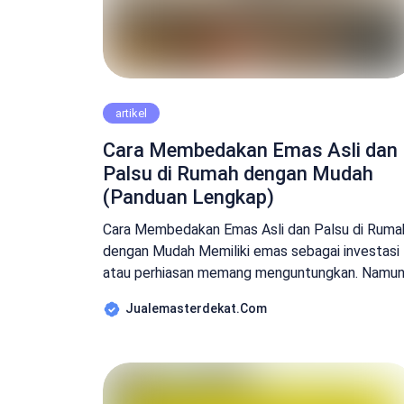
artikel
Cara Membedakan Emas Asli dan
Palsu di Rumah dengan Mudah
(Panduan Lengkap)
Cara Membedakan Emas Asli dan Palsu di Ruma
dengan Mudah Memiliki emas sebagai investasi
atau perhiasan memang menguntungkan. Namun
tidak sedikit orang yang masih bingung bagaima
Jualemasterdekat.com
cara memastikan keaslian emas yang dimiliki,
terutama tanpa alat profesional. Kabar baiknya,
ada beberapa cara sederhana yang bisa Anda
lakukan sendiri di rumah untuk membedakan em
asli dan palsu. […]