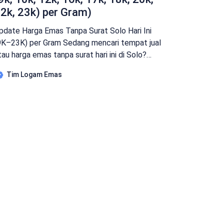
2k, 23k) per Gram)
pdate Harga Emas Tanpa Surat Solo Hari Ini
9K–23K) per Gram Sedang mencari tempat jual
tau harga emas tanpa surat hari ini di Solo?
anyak warga Solo, Sukoharjo, hingga
Tim Logam Emas
aranganyar yang ragu menjual perhiasan mereka
arena nota pembelian hilang atau rusak. Baca
uga : Rekomendasi tempat jual beli emas tanpa
urat di solo dengan harga […]