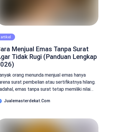
artikel
ara Menjual Emas Tanpa Surat
gar Tidak Rugi (Panduan Lengkap
026)
anyak orang menunda menjual emas hanya
arena surat pembelian atau sertifikatnya hilang.
adahal, emas tanpa surat tetap memiliki nilai
elama keasliannya dapat diperiksa. Yang justru
Jualemasterdekat.com
ering membuat seseorang rugi bukan karena
uratnya hilang, melainkan karena kurang
emahami proses penilaian emas dan memilih
empat jual yang kurang tepat. Dalam panduan ini,
nda akan mempelajari cara menjual […]