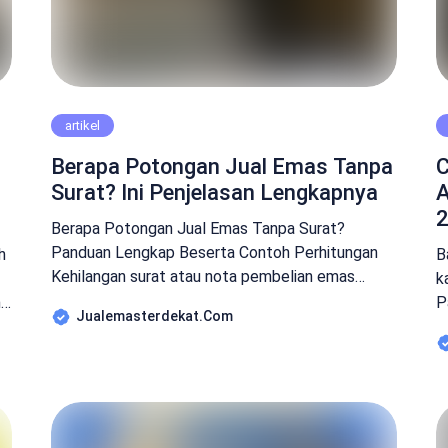
artikel
Berapa Potongan Jual Emas Tanpa
C
Surat? Ini Penjelasan Lengkapnya
A
2
Berapa Potongan Jual Emas Tanpa Surat?
Panduan Lengkap Beserta Contoh Perhitungan
h
B
Kehilangan surat atau nota pembelian emas
k
sering membuat pemilik khawatir. Tidak sedikit
,
P
Jualemasterdekat.com
yang bertanya, “Apakah emas tanpa surat masih
na
s
bisa dijual?” atau “Berapa potongan jual emas
s
tanpa surat?” Baca juga : Rekomendasi Tempat
s
Jual Emas Tanpa Surat Solo – Harga Tinggi
m
Jawabannya adalah bisa, […]
as
t
A