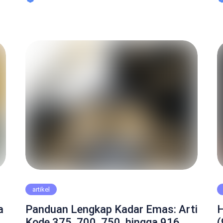
Anda investasi jangka panjang, ingin likuiditas
b
p
tinggi, dan mengutamakan keamanan
b
internasional, Antam adalah pilihan utama berkat
s
sertifikasi LBMA dan reputasinya. Baca Juga
p
: Jual Emas Tanpa Surat di Solo: Proses […]
t
as
artikel
a
Panduan Lengkap Kadar Emas: Arti
H
Kode 375, 700, 750, hingga 916
(