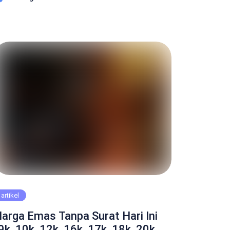
esar yang sudah dikenal di Indonesia. Bagi
anyak orang, membeli emas bukan hanya
ekadar transaksi, melainkan juga investasi jangka
anjang. Oleh karena itu, banyak yang bertanya-
anya mengenai aspek […]
artikel
arga Emas Tanpa Surat Hari Ini
9k, 10k, 12k, 16k, 17k, 18k, 20k,