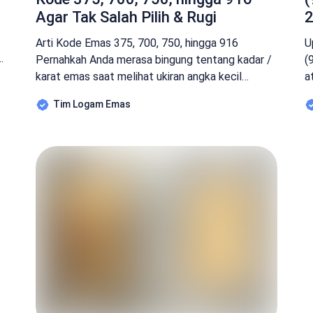
Agar Tak Salah Pilih & Rugi
2
Arti Kode Emas 375, 700, 750, hingga 916
U
k
Pernahkah Anda merasa bingung tentang kadar /
(
karat emas saat melihat ukiran angka kecil
a
seperti “750” atau “375” di balik cincin? Atau
B
Tim Logam Emas
mungkin Anda pernah mendengar istilah “Emas
K
Tua” dan “Emas Muda” dari pedagang pasar, lalu
k
]
bertanya-tanya, mana karat emas yang
j
sebenarnya paling bagus untuk investasi? Baca
s
[…]