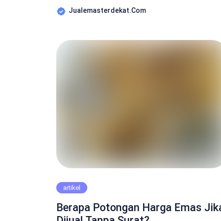
dan perhiasan yang ramai dan terpercaya. Setia
Jualemasterdekat.com
hari, ribuan warga Solo dan sekitarnya datang ke
sini untuk membeli atau menjual emas, baik
batangan Antam, UBS, maupun perhiasan emas
berkualitas. Jika Anda sedang mencari toko em
di […]
artikel
Berapa Potongan Harga Emas Jik
Dijual Tanpa Surat?