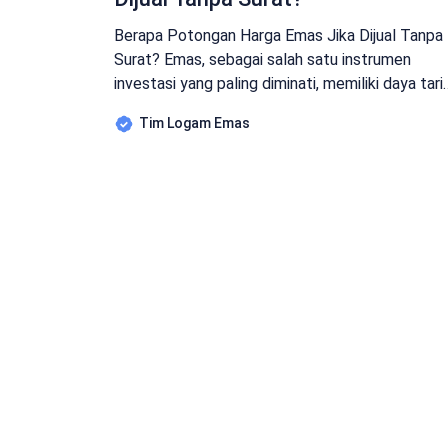
Berapa Potongan Harga Emas Jika Dijual Tanpa
Surat? Emas, sebagai salah satu instrumen
investasi yang paling diminati, memiliki daya tari
yang luar biasa. Namun, saat memutuskan untuk
Tim Logam Emas
menjual emas, sering kali muncul pertanyaan
penting: berapa potongan harga emas jika dijual
tanpa surat? Baca Juga : Rekomendasi Tempat
jual beli emas tanpa surat di Solo Pertanyaan […