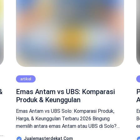
artikel
&
Emas Antam vs UBS: Komparasi
P
Produk & Keunggulan
A
Emas Antam vs UBS Solo: Komparasi Produk,
E
Harga, & Keunggulan Terbaru 2026 Bingung
B
memilih antara emas Antam atau UBS di Solo?
e
Jawabannya sebenarnya sederhana: jika tujuan
A
as
Jualemasterdekat.com