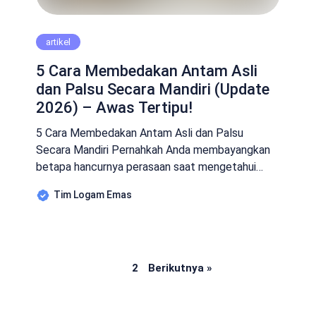
artikel
5 Cara Membedakan Antam Asli
dan Palsu Secara Mandiri (Update
2026) – Awas Tertipu!
5 Cara Membedakan Antam Asli dan Palsu
Secara Mandiri Pernahkah Anda membayangkan
betapa hancurnya perasaan saat mengetahui
tabungan emas yang Anda kumpulkan bertahun-
Tim Logam Emas
tahun ternyata hanya seonggok logam tak
berharga? Di tahun 2026 ini, teknologi pemalsuan
emas semakin “gila”. Para sindikat penipu kini
mampu membuat kemasan yang nyaris identik
Page
Page
dengan aslinya, bahkan beratnya pun dimanipulasi
1
2
Berikutnya »
sedemikian […]